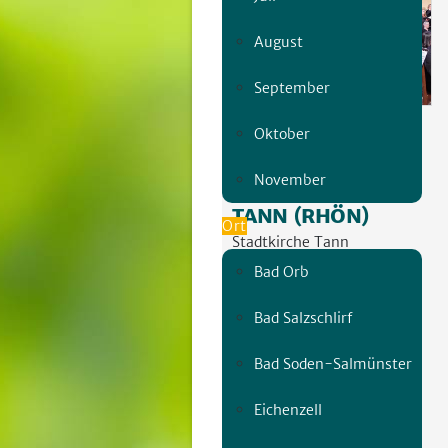
August
September
© Gerhard Gilbert
Oktober
Sonntag | 18.00 Uhr
November
24. MAI
TANN (RHÖN)
Ort
Stadtkirche Tann
Bad Orb
Musik
Eintritt frei
Bad Salzschlirf
INFO: 33
Bad Soden-Salmünster
Anfahrt
Eichenzell