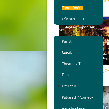
KunstMais Labyrinth Hof 
Tann (Rhön)
Sa, 18.07. | 15:00
Wächtersbach
Genre
Kunst
Musik
Theater / Tanz
Open-Air-Konzert mit JO
Film
Sa, 08.08. | 19:30
Literatur
Kabarett / Comedy
Verschiedenes