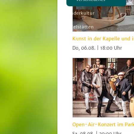
Kinderkultur
Spielstätten
Kunst in der Kapelle und 
Material
Do, 06.08. | 18:00
Open-Air-Konzert im Par
Sa, 08.08. | 20:00