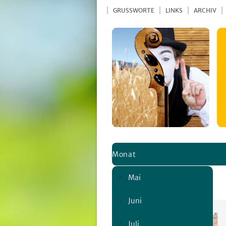
GRUSSWORTE
LINKS
ARCHIV
Monat
Mai
Tann
Juni
Juli