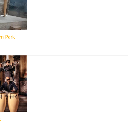
im Park
k