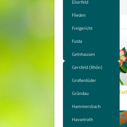
Eiterfeld
Flieden
Freigericht
Fulda
Gelnhausen
Gersfeld (Rhön)
Großenlüder
Bezaubernde Welt aus Farb
Gründau
So, 07.06. | 13:00
Hammersbach
Hasselroth