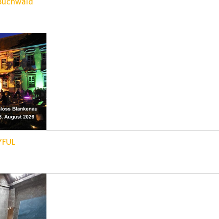
Buchwald
YFUL