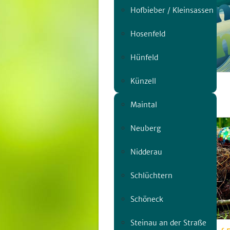
Hofbieber / Kleinsassen
Hosenfeld
Hünfeld
Künzell
Fulda klingt bunt
Sa, 08.08. | 12:00
Maintal
Neuberg
Nidderau
Schlüchtern
Schöneck
Steinau an der Straße