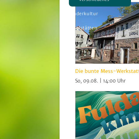
Kinderkultur
Spielstätten
Material
Die bunte Mess-Werkstat
So, 09.08. | 14:00