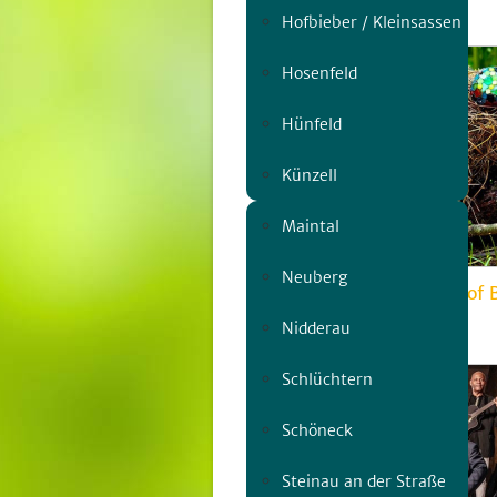
Sa, 08.08. | 19:30
Hofbieber / Kleinsassen
Hosenfeld
Hünfeld
Künzell
Maintal
Neuberg
KunstMais Labyrinth Hof 
Sa, 18.07. | 15:00
Nidderau
Schlüchtern
Schöneck
Steinau an der Straße