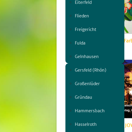
Eiterfeld
Flieden
Freigericht
Bezaubernde Welt aus Farb
Fulda
So, 07.06. | 13:00
Gelnhausen
Gersfeld (Rhön)
Großenlüder
Gründau
Hammersbach
Hasselroth
Open-Air-Konzert mit JO