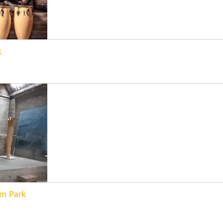
k
im Park