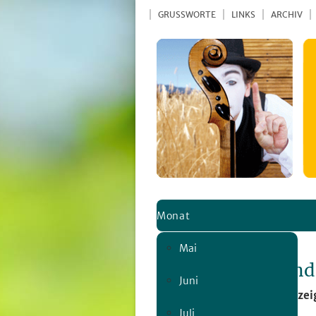
GRUSSWORTE
LINKS
ARCHIV
Monat
Mai
Seite nicht gefun
Juni
Die Seite kann nicht angezei
Juli