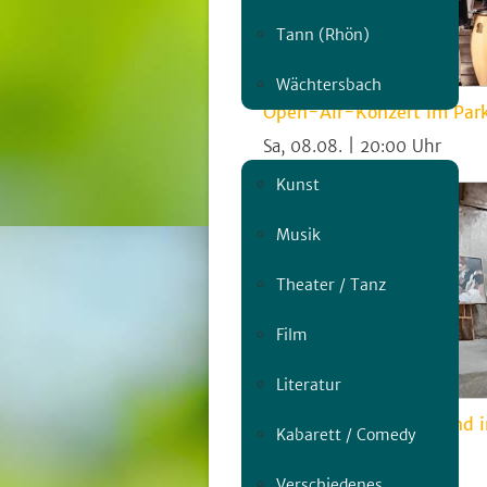
Tann (Rhön)
Wächtersbach
Open-Air-Konzert im Par
Genre
Sa, 08.08. | 20:00
Kunst
Musik
Theater / Tanz
Film
Literatur
Kunst in der Kapelle und 
Kabarett / Comedy
Do, 06.08. | 18:00
Verschiedenes