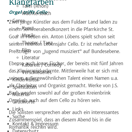
Klangfarben
Tann (Rhön)
Orgel trifft Cello
Wächtersbach
Genre
Zwei junge Künstler aus dem Fuldaer Land laden zu
Kunst
einem Sommerabendkonzert in die Pfarrkirche St.
Musik
Goar in Flieden ein. Anton Löbens spielt schon seit
Theater / Tanz
seinem neunten Lebensjahr Cello. Er ist mehrfacher
Film
Preisträger von „Jugend musiziert“ auf Bundesebene.
Literatur
Ebenso auch Jonas Fischer, der bereits mit fünf Jahren
Kabarett / Comedy
das Klavierspiel erlernte. Mittlerweile hat er sich mit
Verschiedenes
seinem außergewöhnlichen Talent einen Namen u.a.
Kinderkultur
als Chorleiter und Organist gemacht. Werke von J.S.
Spielstätten
Bach werden sowohl auf der großen Kreienbrink
Material
Orgel als auch auf dem Cello zu hören sein.
Grußworte
Links
Die Solisten versprechen aber auch ein interessantes
Suche
Zusammenspiel, dass an diesem Abend bis in die
Kontakt & Impressum
Romantik reichen wird.
Datenschutz