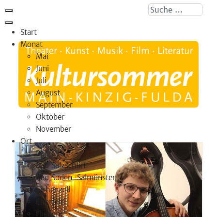
Suche ...
Start
Monat
Mai
Juni
Juli
August
September
Oktober
November
Ort
Bad Orb
Bad Salzschlirf
Bad Soden-Salmünster
Eichenzell
Eiterfeld
Flieden