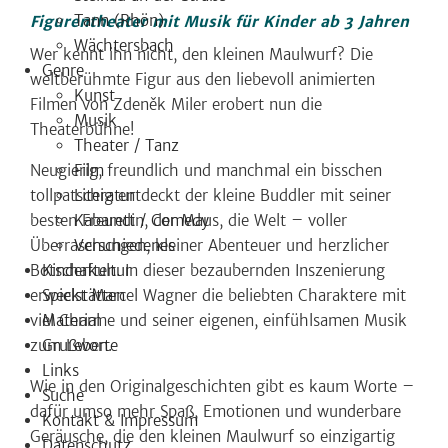
Tann (Rhön)
Figurentheater mit Musik für Kinder ab 3 Jahren
Wächtersbach
Wer kennt ihn nicht, den kleinen Maulwurf? Die
Genre
weltberühmte Figur aus den liebevoll animierten
Kunst
Filmen von Zdeněk Miler erobert nun die
Musik
Theaterbühne!
Theater / Tanz
Film
Neugierig, freundlich und manchmal ein bisschen
Literatur
tollpatschig entdeckt der kleine Buddler mit seiner
Kabarett / Comedy
besten Freundin, der Maus, die Welt – voller
Verschiedenes
Überraschungen, kleiner Abenteuer und herzlicher
Kinderkultur
Botschaften. In dieser bezaubernden Inszenierung
Spielstätten
erweckt Marcel Wagner die beliebten Charaktere mit
Material
viel Charme und seiner eigenen, einfühlsamen Musik
Grußworte
zum Leben.
Links
Wie in den Originalgeschichten gibt es kaum Worte –
Suche
dafür umso mehr Spaß, Emotionen und wunderbare
Kontakt & Impressum
Geräusche, die den kleinen Maulwurf so einzigartig
Datenschutz