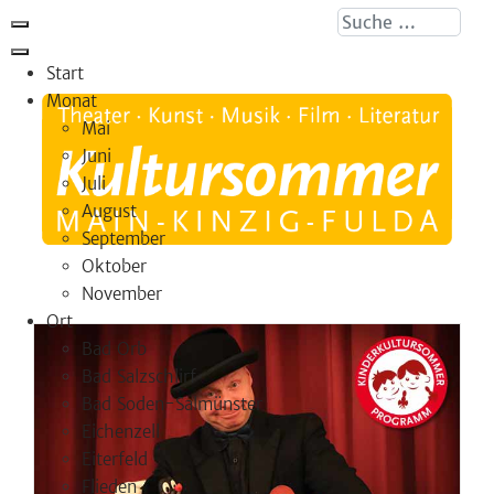
Suche ...
Start
Monat
Mai
Juni
Juli
August
September
Oktober
November
Ort
Bad Orb
Bad Salzschlirf
Bad Soden-Salmünster
Eichenzell
Eiterfeld
Flieden