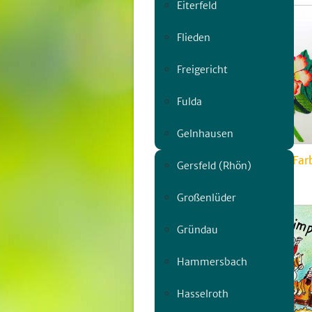
Eiterfeld
Flieden
Freigericht
Fulda
Gelnhausen
Bezaubernde Welt aus Farb
Gersfeld (Rhön)
So, 07.06. | 13:00
Großenlüder
Gründau
Hammersbach
Hasselroth