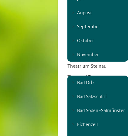
August
© Steffen Eckel
September
Freitag | 20.30 Uhr
Oktober
03. JULI
STEINAU AN DER
November
STRASSE
Theatrium Steinau
Ort
Theater / Tanz
Bad Orb
30 € / 26 € erm.
INFO: 18
Bad Salzschlirf
Anfahrt
Bad Soden-Salmünster
Eichenzell