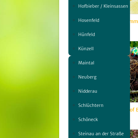
Hofbieber / Kleinsassen
Hosenfeld
Thomas Mann liest Grimm
Do, 06.08. | 19:00
Hünfeld
Künzell
Maintal
Neuberg
Nidderau
Schlüchtern
KunstMais Labyrinth Hof 
Sa, 18.07. | 15:00
Schöneck
Steinau an der Straße