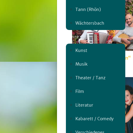
Tann (Rhön)
Wächtersbach
Genre
Kunst
Ensemble „Herzgespann“
Musik
Do, 06.08. | 20:00
Theater / Tanz
Film
Literatur
Kabarett / Comedy
Verschiedenes