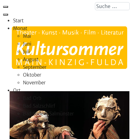
Suche ...
Start
Monat
Mai
Juni
Juli
August
September
Oktober
November
Ort
Bad Orb
Bad Salzschlirf
Bad Soden-Salmünster
Eichenzell
Eiterfeld
Flieden