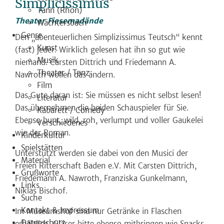
Simplicissimus
Tann (Rhön)
Theater Fiesemadände
Wächtersbach
Genre
Den „abenteuerlichen Simplizissimus Teutsch“ kennt
Kunst
(fast) jeder. Wirklich gelesen hat ihn so gut wie
Musik
niemand. Carsten Dittrich und Friedemann A.
Theater / Tanz
Nawroth wollen das ändern.
Film
Das Gute daran ist: Sie müssen es nicht selbst lesen!
Literatur
Das übernehmen die beiden Schauspieler für Sie.
Kabarett / Comedy
Ebenso bunt, wild, roh, verlumpt und voller Gaukelei
Verschiedenes
wie der Roman.
Kinderkultur
Spielstätten
Unterstützt werden sie dabei von den Musici der
Material
Freien Ritterschaft Baden e.V. Mit Carsten Dittrich,
Grußworte
Friedemann A. Nawroth, Franziska Gunkelmann,
Links
Niklas Bischof.
Suche
Kontakt & Impressum
Im Museumshof sind nur Getränke in Flaschen
Datenschutz
erhältlich. Gläser bitte ebenso mitbringen wie Snacks,