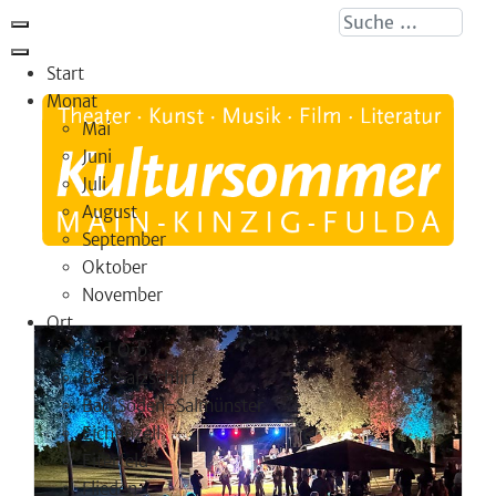
Suche ...
Start
Monat
Mai
Juni
Juli
August
September
Oktober
November
Ort
Bad Orb
Bad Salzschlirf
Bad Soden-Salmünster
Eichenzell
Eiterfeld
Flieden