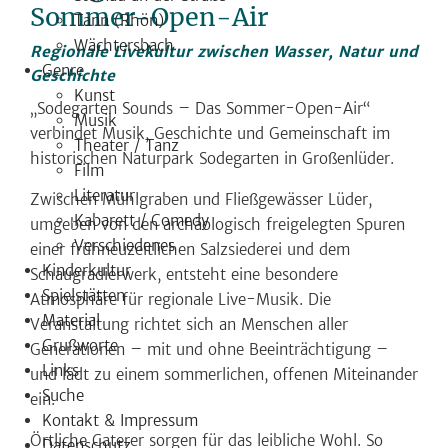
Sommer-Open-Air
Tann (Rhön)
Wächtersbach
Regionale Livekultur zwischen Wasser, Natur und
Genre
Geschichte
Kunst
„Sodegarten Sounds – Das Sommer-Open-Air“
Musik
verbindet Musik, Geschichte und Gemeinschaft im
Theater / Tanz
historischen Naturpark Sodegarten in Großenlüder.
Film
Literatur
Zwischen Mühlgraben und Fließgewässer Lüder,
Kabarett / Comedy
umgeben von den archäologisch freigelegten Spuren
Verschiedenes
einer frühneuzeitlichen Salzsiederei und dem
Kinderkultur
Schaugradierwerk, entsteht eine besondere
Spielstätten
Atmosphäre für regionale Live-Musik. Die
Material
Veranstaltung richtet sich an Menschen aller
Grußworte
Generationen – mit und ohne Beeinträchtigung –
Links
und lädt zu einem sommerlichen, offenen Miteinander
Suche
ein.
Kontakt & Impressum
Örtliche Caterer sorgen für das leibliche Wohl. So
Datenschutz