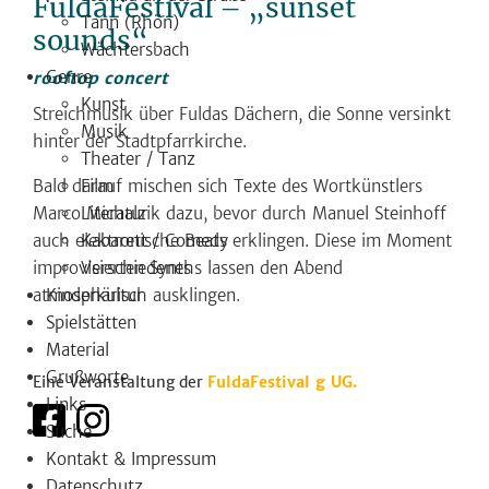
FuldaFestival – „sunset
Tann (Rhön)
sounds“
Wächtersbach
Genre
rooftop concert
Kunst
Streichmusik über Fuldas Dächern, die Sonne versinkt
Musik
hinter der Stadtpfarrkirche.
Theater / Tanz
Film
Bald darauf mischen sich Texte des Wortkünstlers
Literatur
Marco Michalzik dazu, bevor durch Manuel Steinhoff
Kabarett / Comedy
auch elektronische Beats erklingen. Diese im Moment
Verschiedenes
improvisierten Synths lassen den Abend
Kinderkultur
atmosphärisch ausklingen.
Spielstätten
Material
Grußworte
Eine Veranstaltung der
FuldaFestival g UG.
Links
Suche
Kontakt & Impressum
Datenschutz