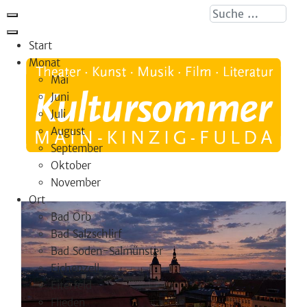
Suche ...
Start
Monat
Mai
Juni
Juli
August
September
Oktober
November
Ort
Bad Orb
Bad Salzschlirf
Bad Soden-Salmünster
Eichenzell
Eiterfeld
Flieden