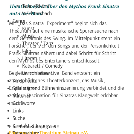
Tann (Rhön)
Theaterkonzert über den Mythos Frank Sinatra
Wächtersbach
mit Live-Band
Genre
Mit „Das Sinatra-Experiment“ begibt sich das
Kunst
Theatrium auf eine musikalische Spurensuche nach
Musik
dem Geheimnis des Swing. Im Mittelpunkt steht ein
Theater / Tanz
Forscher, der sich den Songs und der Persönlichkeit
Film
Frank Sinatras nähert und dabei Schritt für Schritt
Literatur
den Mythos des Entertainers entschlüsselt.
Kabarett / Comedy
Begleitet von einer Live-Band entsteht ein
Verschiedenes
atmosphärisches Theaterkonzert, das Musik,
Kinderkultur
Erzählung und Bühneninszenierung verbindet und die
Spielstätten
zeitlose Faszination für Sinatras Klangwelt erlebbar
Material
macht.
Grußworte
Links
Suche
Kontakt & Impressum
Eine Veranstaltung des
Fördervereins Theatrium Steinau e.V.
Datenschutz