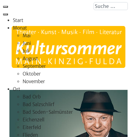
Suche ...
Start
Monat
Mai
Juni
Juli
August
September
Oktober
November
Ort
Bad Orb
Bad Salzschlirf
Bad Soden-Salmünster
Eichenzell
Eiterfeld
Flieden