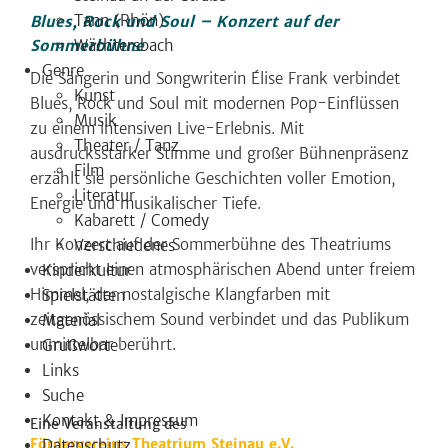
Tann (Rhön)
Blues, Rock und Soul – Konzert auf der
Wächtersbach
Sommerbühne
Genre
Die Sängerin und Songwriterin Élise Frank verbindet
Kunst
Blues, Rock und Soul mit modernen Pop-Einflüssen
Musik
zu einem intensiven Live-Erlebnis. Mit
Theater / Tanz
ausdrucksstarker Stimme und großer Bühnenpräsenz
Film
erzählt sie persönliche Geschichten voller Emotion,
Literatur
Energie und musikalischer Tiefe.
Kabarett / Comedy
Ihr Konzert auf der Sommerbühne des Theatriums
Verschiedenes
verspricht einen atmosphärischen Abend unter freiem
Kinderkultur
Himmel, der nostalgische Klangfarben mit
Spielstätten
zeitgenössischem Sound verbindet und das Publikum
Material
unmittelbar berührt.
Grußworte
Links
Suche
Kontakt & Impressum
Eine Veranstaltung des
Fördervereins Theatrium Steinau e.V.
Datenschutz