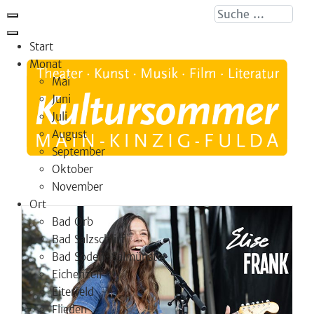
Suche ...
Start
Monat
Mai
Juni
Juli
August
September
Oktober
November
Ort
Bad Orb
Bad Salzschlirf
Bad Soden-Salmünster
Eichenzell
Eiterfeld
Flieden