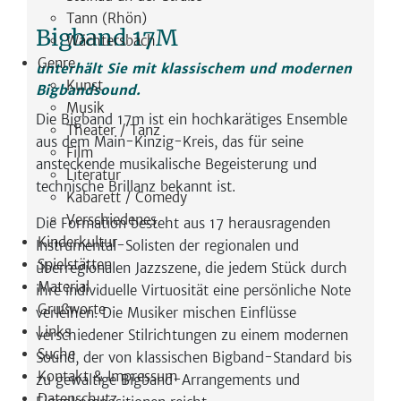
Tann (Rhön)
Bigband 17M
Wächtersbach
Genre
unterhält Sie mit klassischem und modernen
Kunst
Bigbandsound.
Musik
Die Bigband 17m ist ein hochkarätiges Ensemble
Theater / Tanz
aus dem Main-Kinzig-Kreis, das für seine
Film
ansteckende musikalische Begeisterung und
Literatur
technische Brillanz bekannt ist.
Kabarett / Comedy
Verschiedenes
Die Formation besteht aus 17 herausragenden
Kinderkultur
Instrumental-Solisten der regionalen und
Spielstätten
überregionalen Jazzszene, die jedem Stück durch
Material
ihre individuelle Virtuosität eine persönliche Note
Grußworte
verleihen. Die Musiker mischen Einflüsse
Links
verschiedener Stilrichtungen zu einem modernen
Suche
Sound, der von klassischen Bigband-Standard bis
Kontakt & Impressum
zu gewaltige Bigband-Arrangements und
Datenschutz