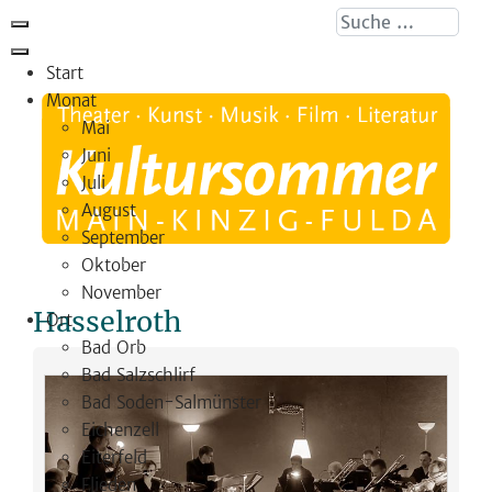
Suche ...
Start
Monat
Mai
Juni
Juli
August
September
Oktober
November
Hasselroth
Ort
Bad Orb
Bad Salzschlirf
Bad Soden-Salmünster
Eichenzell
Eiterfeld
Flieden