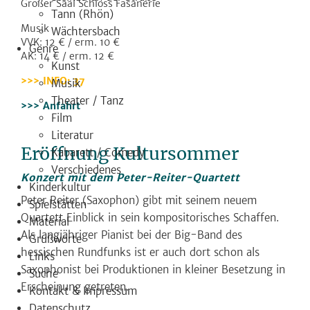
Großer Saal Schloss Fasanerie
Tann (Rhön)
Musik
Wächtersbach
VVK: 12 € / erm. 10 €
Genre
AK: 14 € / erm. 12 €
Kunst
INFO: 37
Musik
Theater / Tanz
Anfahrt
Film
Literatur
Eröffnung Kultursommer
Kabarett / Comedy
Verschiedenes
Konzert mit dem Peter-Reiter-Quartett
Kinderkultur
Peter Reiter (Saxophon) gibt mit seinem neuem
Spielstätten
Quartett Einblick in sein kompositorisches Schaffen.
Material
Als langjähriger Pianist bei der Big-Band des
Grußworte
hessischen Rundfunks ist er auch dort schon als
Links
Saxophonist bei Produktionen in kleiner Besetzung in
Suche
Erscheinung getreten.
Kontakt & Impressum
Datenschutz