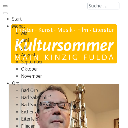
Suche ...
Start
Monat
Mai
Juni
Juli
August
September
Oktober
November
Ort
Bad Orb
Bad Salzschlirf
Bad Soden-Salmünster
Eichenzell
Eiterfeld
Flieden